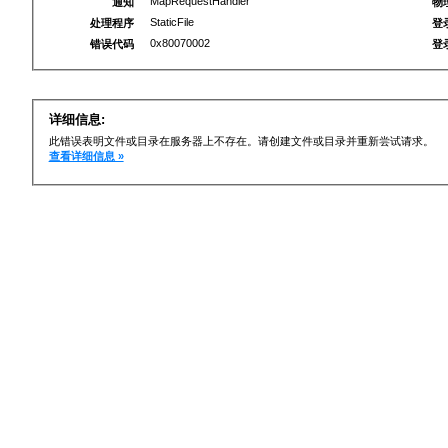
MapRequestHandler
通知
物
StaticFile
处理程序
登
0x80070002
错误代码
登
详细信息:
此错误表明文件或目录在服务器上不存在。请创建文件或目录并重新尝试请求。
查看详细信息 »