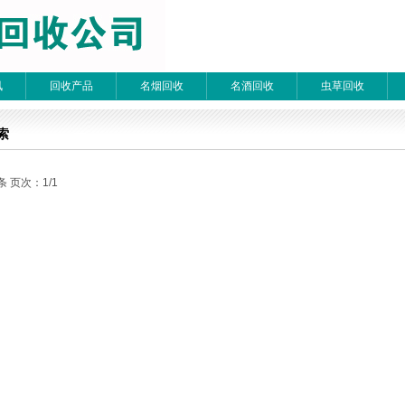
讯
回收产品
名烟回收
名酒回收
虫草回收
索
条 页次：1/1