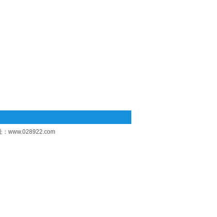
址：
www.028922.com