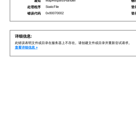
MapRequestHandler
通知
物
StaticFile
处理程序
登
0x80070002
错误代码
登
详细信息:
此错误表明文件或目录在服务器上不存在。请创建文件或目录并重新尝试请求。
查看详细信息 »