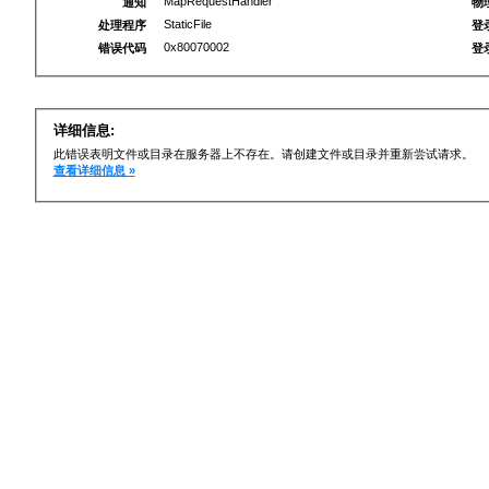
MapRequestHandler
通知
物
StaticFile
处理程序
登
0x80070002
错误代码
登
详细信息:
此错误表明文件或目录在服务器上不存在。请创建文件或目录并重新尝试请求。
查看详细信息 »