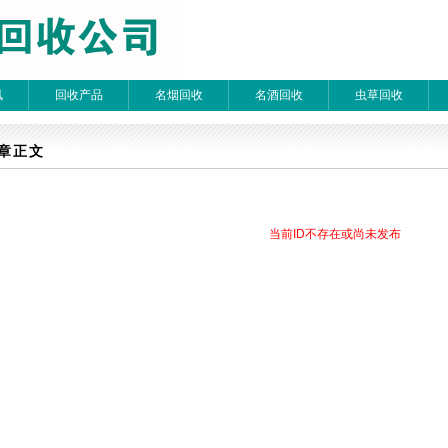
讯
回收产品
名烟回收
名酒回收
虫草回收
章检索
章正文
 每页20条 页次：1/1
当前ID不存在或尚未发布