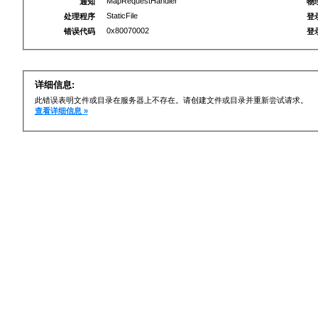
MapRequestHandler
通知
物
StaticFile
处理程序
登
0x80070002
错误代码
登
详细信息:
此错误表明文件或目录在服务器上不存在。请创建文件或目录并重新尝试请求。
查看详细信息 »