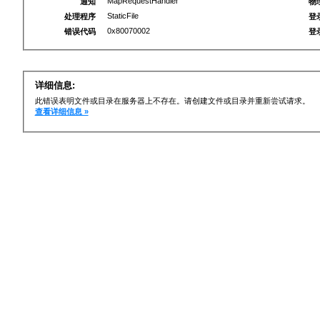
MapRequestHandler
通知
物
StaticFile
处理程序
登
0x80070002
错误代码
登
详细信息:
此错误表明文件或目录在服务器上不存在。请创建文件或目录并重新尝试请求。
查看详细信息 »