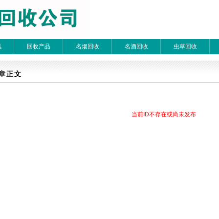
讯
回收产品
名烟回收
名酒回收
虫草回收
章检索
章正文
 每页20条 页次：1/1
当前ID不存在或尚未发布