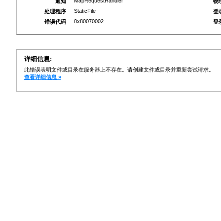
MapRequestHandler
通知
物
StaticFile
处理程序
登
0x80070002
错误代码
登
详细信息:
此错误表明文件或目录在服务器上不存在。请创建文件或目录并重新尝试请求。
查看详细信息 »