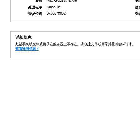
MapRequestHandler
通知
物
StaticFile
处理程序
登
0x80070002
错误代码
登
详细信息:
此错误表明文件或目录在服务器上不存在。请创建文件或目录并重新尝试请求。
查看详细信息 »