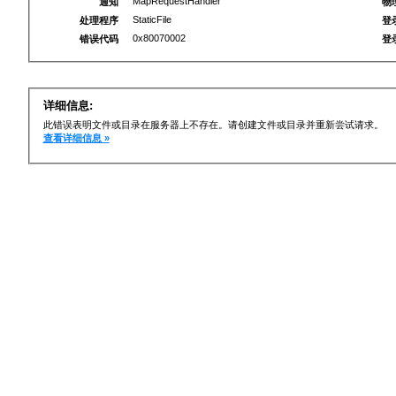
MapRequestHandler
通知
物
StaticFile
处理程序
登
0x80070002
错误代码
登
详细信息:
此错误表明文件或目录在服务器上不存在。请创建文件或目录并重新尝试请求。
查看详细信息 »