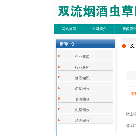
网站首页
公司简介
新闻资
新闻中心
文
文
企业新闻
共0条
行业新闻
烟酒知识
名烟回收
摘
名酒回收
虫草回收
双流
洋酒回收
双流