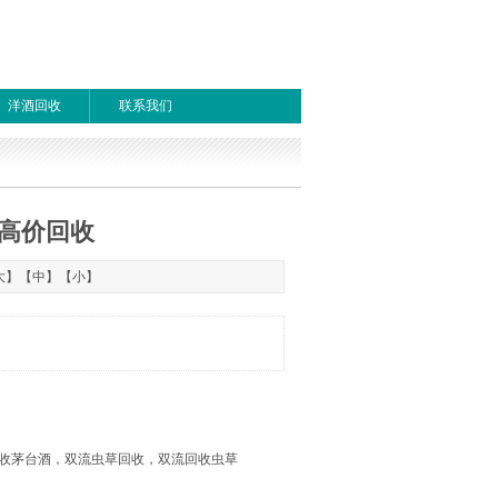
洋酒回收
联系我们
高价回收
1
首页
上一页
下一页
尾页
大
】【
中
】【
小
】
收茅台酒，双流虫草回收，双流回收虫草