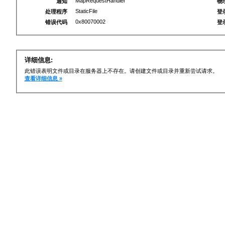
MapRequestHandler
通知
物
StaticFile
处理程序
登
0x80070002
错误代码
登
详细信息:
此错误表明文件或目录在服务器上不存在。请创建文件或目录并重新尝试请求。
查看详细信息 »