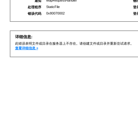
MapRequestHandler
通知
物
StaticFile
处理程序
登
0x80070002
错误代码
登
详细信息:
此错误表明文件或目录在服务器上不存在。请创建文件或目录并重新尝试请求。
查看详细信息 »