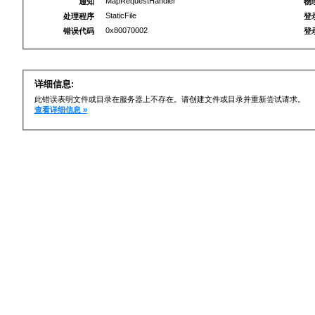
MapRequestHandler
通知
物
StaticFile
处理程序
登
0x80070002
错误代码
登
详细信息:
此错误表明文件或目录在服务器上不存在。请创建文件或目录并重新尝试请求。
查看详细信息 »