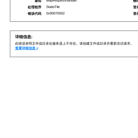
MapRequestHandler
通知
物
StaticFile
处理程序
登
0x80070002
错误代码
登
详细信息:
此错误表明文件或目录在服务器上不存在。请创建文件或目录并重新尝试请求。
查看详细信息 »