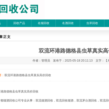
讯
回收产品
名烟回收
名酒回收
虫草回收
章检索
章正文
双流环港路德格县虫草真实高
 每页20条 页次：1/1
作者：管理员 发布于：2025-05-18 20:11:13 文字：【
要：
双流环港路德格县虫草真实高价回收
环港路
德格县虫草
真实高价回收
广都烟酒回收公司专业从事：双流烟酒回收，双流回收烟酒，双流茅台酒回收，双流回