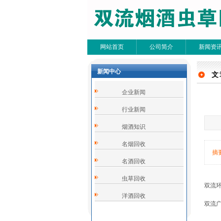
网站首页
公司简介
新闻资
新闻中心
文
文
企业新闻
共0条
行业新闻
烟酒知识
名烟回收
摘
名酒回收
虫草回收
双流
洋酒回收
双流