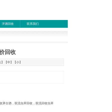
洋酒回收
联系我们
价回收
1
首页
上一页
下一页
尾页
大
】【
中
】【
小
】
收茅台酒，双流虫草回收，双流回收虫草