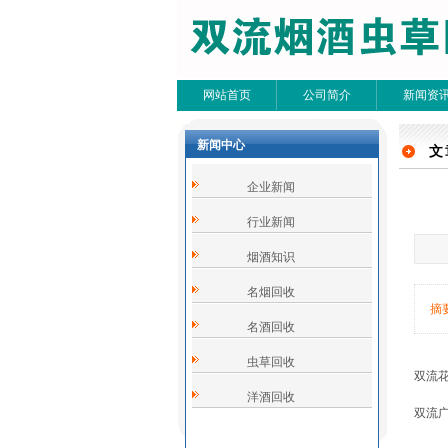
网站首页
公司简介
新闻资
新闻中心
文
文
企业新闻
共0条
行业新闻
烟酒知识
名烟回收
摘
名酒回收
虫草回收
双流
洋酒回收
双流