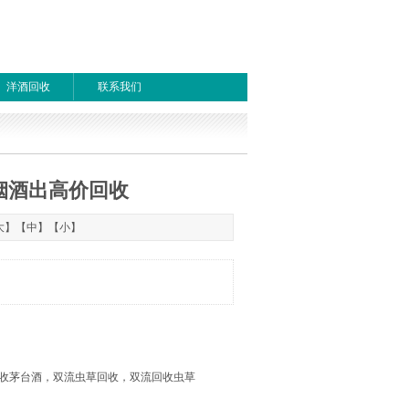
洋酒回收
联系我们
烟酒出高价回收
1
首页
上一页
下一页
尾页
大
】【
中
】【
小
】
收茅台酒，双流虫草回收，双流回收虫草