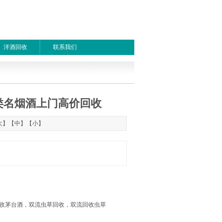
洋酒回收
联系我们
类名烟酒上门高价回收
1
首页
上一页
下一页
尾页
大
】【
中
】【
小
】
收茅台酒，双流虫草回收，双流回收虫草