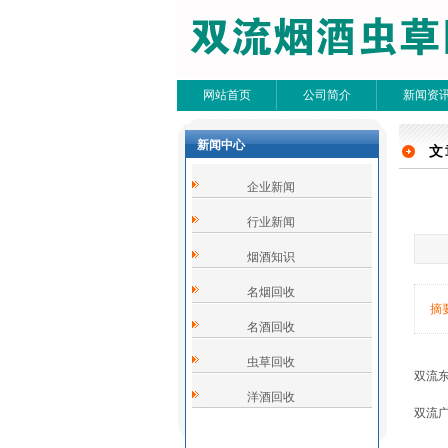
网站首页
公司简介
新闻资
新闻中心
文
文
企业新闻
共0条
行业新闻
烟酒知识
名烟回收
摘
名酒回收
虫草回收
双流
洋酒回收
双流