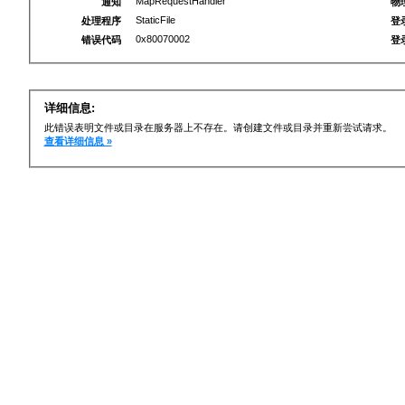
MapRequestHandler
通知
物
StaticFile
处理程序
登
0x80070002
错误代码
登
详细信息:
此错误表明文件或目录在服务器上不存在。请创建文件或目录并重新尝试请求。
查看详细信息 »