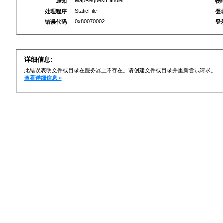
MapRequestHandler
通知
物
StaticFile
处理程序
登
0x80070002
错误代码
登
详细信息:
此错误表明文件或目录在服务器上不存在。请创建文件或目录并重新尝试请求。
查看详细信息 »