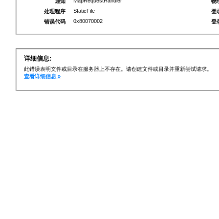
MapRequestHandler
通知
物
StaticFile
处理程序
登
0x80070002
错误代码
登
详细信息:
此错误表明文件或目录在服务器上不存在。请创建文件或目录并重新尝试请求。
查看详细信息 »