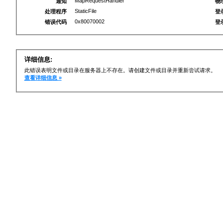
MapRequestHandler
通知
物
StaticFile
处理程序
登
0x80070002
错误代码
登
详细信息:
此错误表明文件或目录在服务器上不存在。请创建文件或目录并重新尝试请求。
查看详细信息 »