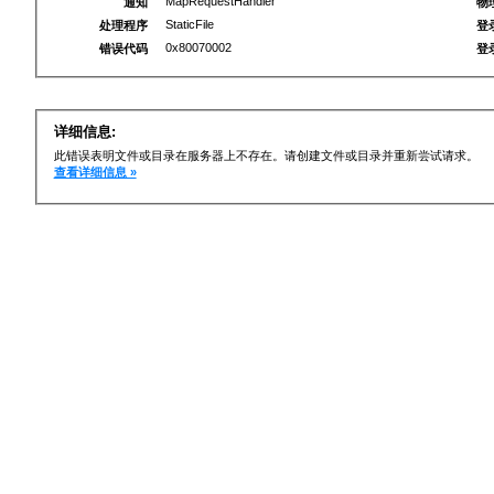
MapRequestHandler
通知
物
StaticFile
处理程序
登
0x80070002
错误代码
登
详细信息:
此错误表明文件或目录在服务器上不存在。请创建文件或目录并重新尝试请求。
查看详细信息 »