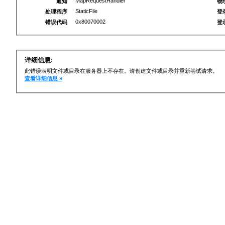
MapRequestHandler
通知
物
StaticFile
处理程序
登
0x80070002
错误代码
登
详细信息:
此错误表明文件或目录在服务器上不存在。请创建文件或目录并重新尝试请求。
查看详细信息 »