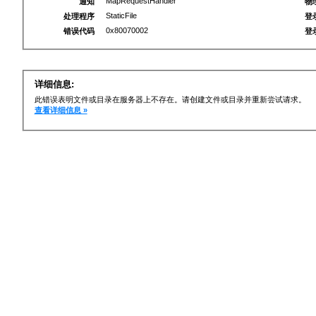
MapRequestHandler
通知
物
StaticFile
处理程序
登
0x80070002
错误代码
登
详细信息:
此错误表明文件或目录在服务器上不存在。请创建文件或目录并重新尝试请求。
查看详细信息 »