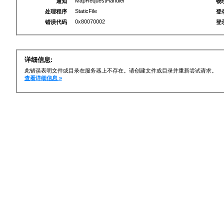
MapRequestHandler
通知
物
StaticFile
处理程序
登
0x80070002
错误代码
登
详细信息:
此错误表明文件或目录在服务器上不存在。请创建文件或目录并重新尝试请求。
查看详细信息 »