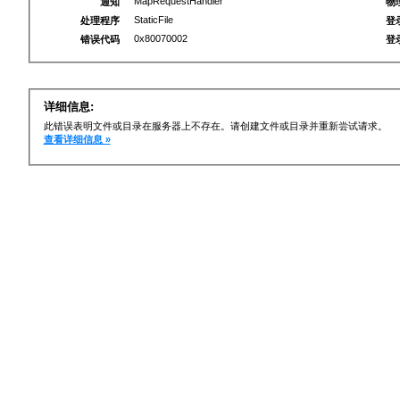
MapRequestHandler
通知
物
StaticFile
处理程序
登
0x80070002
错误代码
登
详细信息:
此错误表明文件或目录在服务器上不存在。请创建文件或目录并重新尝试请求。
查看详细信息 »