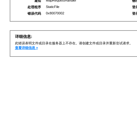
MapRequestHandler
通知
物
StaticFile
处理程序
登
0x80070002
错误代码
登
详细信息:
此错误表明文件或目录在服务器上不存在。请创建文件或目录并重新尝试请求。
查看详细信息 »