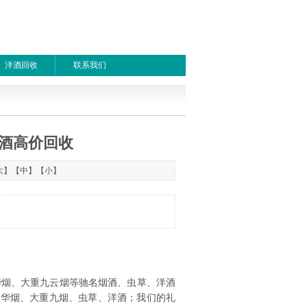
洋酒回收
联系我们
酒高价回收
1
首页
上一页
下一页
尾页
大
】【
中
】【
小
】
华烟、大重九云烟等驰名烟酒、虫草、洋酒
中华烟、大重九烟、虫草、洋酒；我们的礼