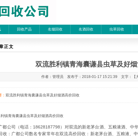
讯
回收产品
名烟回收
名酒回收
虫草回收
章检索
章正文
双流胜利镇青海囊谦县虫草及好烟
 每页20条 页次：1/1
作者：管理员 发布于：2018-01-17 15:21:39 文字：【
要：
双流胜利镇青海囊谦县虫草及好烟酒高价回收
胜利镇青海囊谦县虫草及好烟酒高价回收
广都公司（电话：
18628187798
）对双流的新老茅台酒、五粮液酒、中
回收：广都公司数名专家常年在双流高价回收：新老茅台酒、五粮液、