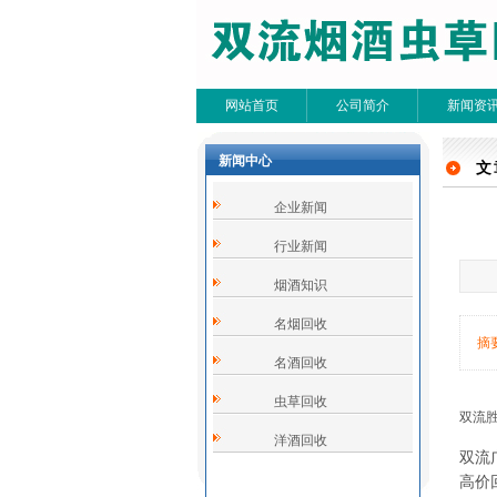
网站首页
公司简介
新闻资
新闻中心
文
文
企业新闻
共0条
行业新闻
烟酒知识
名烟回收
摘
名酒回收
虫草回收
双流
洋酒回收
双流
高价