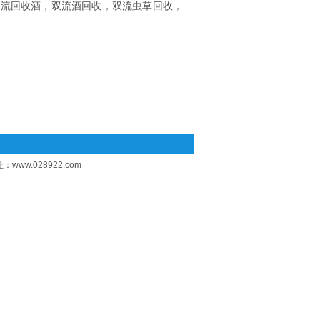
双流回收酒，双流酒回收，双流虫草回收，
址：
www.028922.com