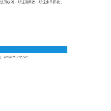
双流回收酒，双流酒回收，双流虫草回收，
址：
www.028922.com