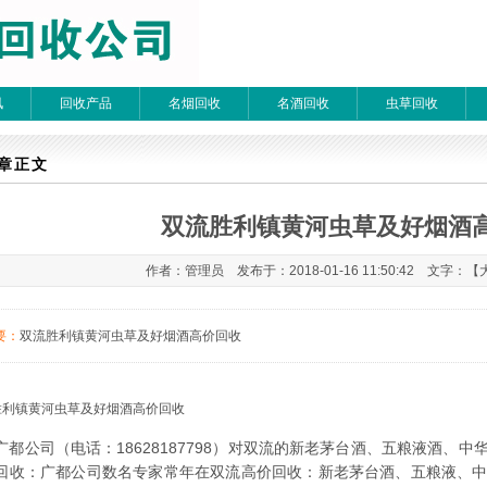
讯
回收产品
名烟回收
名酒回收
虫草回收
章检索
章正文
双流胜利镇黄河虫草及好烟酒
 每页20条 页次：1/1
作者：管理员 发布于：2018-01-16 11:50:42 文字：【
要：
双流胜利镇黄河虫草及好烟酒高价回收
胜利镇黄河虫草及好烟酒高价回收
广都公司（电话：
18628187798
）对双流的新老茅台酒、五粮液酒、中
回收：广都公司数名专家常年在双流高价回收：新老茅台酒、五粮液、