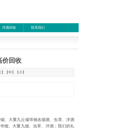
洋酒回收
联系我们
高价回收
1
首页
上一页
下一页
尾页
大
】【
中
】【
小
】
华烟、大重九云烟等驰名烟酒、虫草、洋酒
中华烟、大重九烟、虫草、洋酒；我们的礼