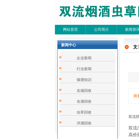
网站首页
公司简介
新闻资
新闻中心
文
文
企业新闻
共0条
行业新闻
烟酒知识
名烟回收
摘
名酒回收
虫草回收
双流
洋酒回收
双流
高价