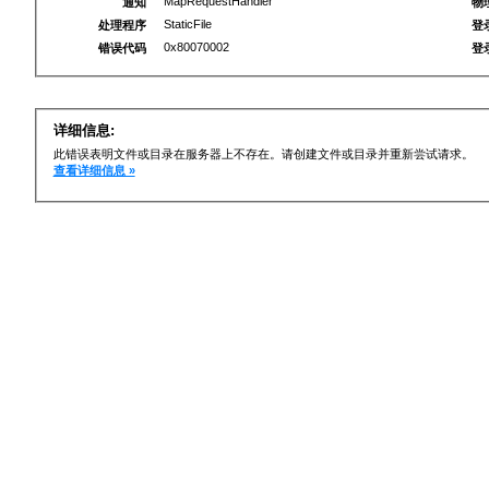
MapRequestHandler
通知
物
StaticFile
处理程序
登
0x80070002
错误代码
登
详细信息:
此错误表明文件或目录在服务器上不存在。请创建文件或目录并重新尝试请求。
查看详细信息 »