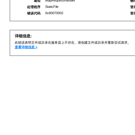
MapRequestHandler
通知
物
StaticFile
处理程序
登
0x80070002
错误代码
登
详细信息:
此错误表明文件或目录在服务器上不存在。请创建文件或目录并重新尝试请求。
查看详细信息 »