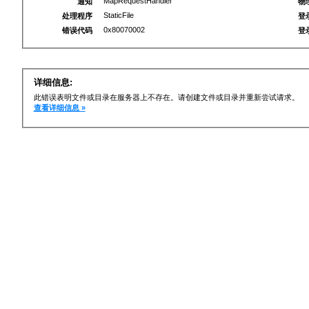
MapRequestHandler
通知
物
StaticFile
处理程序
登
0x80070002
错误代码
登
详细信息:
此错误表明文件或目录在服务器上不存在。请创建文件或目录并重新尝试请求。
查看详细信息 »